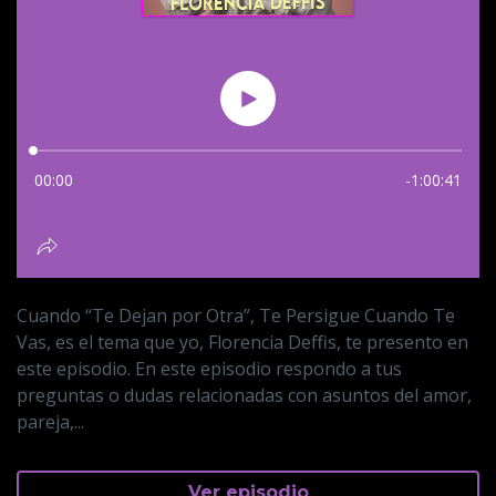
Cuando “Te Dejan por Otra”, Te Persigue Cuando Te
Vas, es el tema que yo, Florencia Deffis, te presento en
este episodio. En este episodio respondo a tus
preguntas o dudas relacionadas con asuntos del amor,
pareja,...
Ver episodio