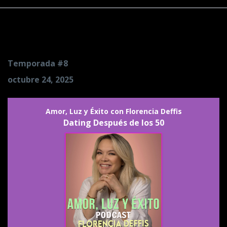
Episodios
Dating Después de los 50
Temporada #8
octubre 24, 2025