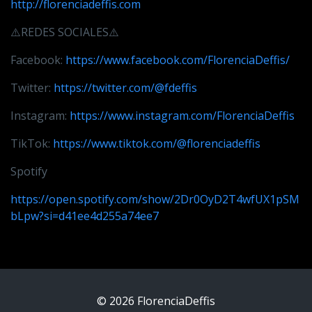
http://florenciadeffis.com
⚠️REDES SOCIALES⚠️
Facebook:
https://www.facebook.com/FlorenciaDeffis/
Twitter:
https://twitter.com/@fdeffis
Instagram:
https://www.instagram.com/FlorenciaDeffis
TikTok:
https://www.tiktok.com/@florenciadeffis
Spotify
https://open.spotify.com/show/2Dr0OyD2T4wfUX1pSM
bLpw?si=d41ee4d255a74ee7
© 2026 FlorenciaDeffis