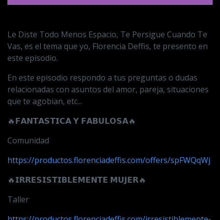
Le Diste Todo Menos Espacio, Te Persigue Cuando Te
Vas, es el tema que yo, Florencia Deffis, te presento en
este episodio.
En este episodio respondo a tus preguntas o dudas
relacionadas con asuntos del amor, pareja, situaciones
que te agobian, etc...
🔥
𝗙𝗔𝗡𝗧𝗔𝗦𝗧𝗜𝗖𝗔
𝗬
𝗙𝗔𝗕𝗨𝗟𝗢𝗦𝗔
🔥
Comunidad
https://productos.florenciadeffis.com/offers/spFWQqWj
🔥
𝗜𝗥𝗥𝗘𝗦𝗜𝗦𝗧𝗜𝗕𝗟𝗘𝗠𝗘𝗡𝗧𝗘
𝗠𝗨𝗝𝗘𝗥
🔥
Taller
https://productos.florenciadeffis.com/irresistiblemente-