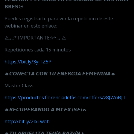
𝗕𝗥𝗘𝗦
🎯
Puedes registrarte para ver la repetición de este
webinar en este enlace:
⚠️.｡.:* IMPORTANTE☆*.:｡.⚠️
Repeticiones cada 15 minutos
https://bit.ly/3yiTZ5P
🔥
𝘾𝙊𝙉𝙀𝘾𝙏𝘼
𝘾𝙊𝙉
𝙏𝙐
𝙀𝙉𝙀𝙍𝙂𝙄𝘼
𝙁𝙀𝙈𝙀𝙉𝙄𝙉𝘼
🔥
Master Class
https://productos.florenciadeffis.com/offers/z8JWoBJT
🔥
𝙍𝙀𝘾𝙐𝙋𝙀𝙍𝘼𝙉𝘿𝙊
𝘼
𝙈𝙄
𝙀𝙓
(
𝙎𝙀
)🔥
http://bit.ly/2IxLwoh
🔥
𝙏𝙐
𝘼𝘽𝙐𝙀𝙇𝙄𝙏𝘼
𝙏𝙀𝙉𝙞́𝘼
𝙍𝘼𝙕𝙤́𝙉
🔥