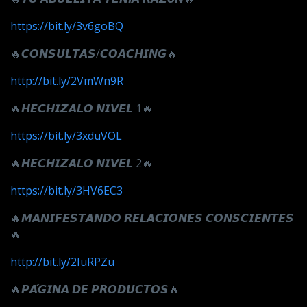
https://bit.ly/3v6goBQ
🔥
𝘾𝙊𝙉𝙎𝙐𝙇𝙏𝘼𝙎
/
𝘾𝙊𝘼𝘾𝙃𝙄𝙉𝙂
🔥
http://bit.ly/2VmWn9R
🔥
𝙃𝙀𝘾𝙃𝙄𝙕𝘼𝙇𝙊
𝙉𝙄𝙑𝙀𝙇
1🔥
https://bit.ly/3xduVOL
🔥
𝙃𝙀𝘾𝙃𝙄𝙕𝘼𝙇𝙊
𝙉𝙄𝙑𝙀𝙇
2🔥
https://bit.ly/3HV6EC3
🔥
𝙈𝘼𝙉𝙄𝙁𝙀𝙎𝙏𝘼𝙉𝘿𝙊
𝙍𝙀𝙇𝘼𝘾𝙄𝙊𝙉𝙀𝙎
𝘾𝙊𝙉𝙎𝘾𝙄𝙀𝙉𝙏𝙀𝙎
🔥
http://bit.ly/2IuRPZu
🔥
𝙋𝘼́𝙂𝙄𝙉𝘼
𝘿𝙀
𝙋𝙍𝙊𝘿𝙐𝘾𝙏𝙊𝙎
🔥