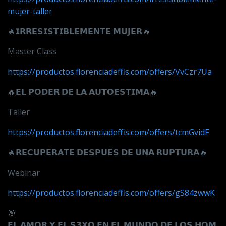
mujer-taller
🔥
𝗜𝗥𝗥𝗘𝗦𝗜𝗦𝗧𝗜𝗕𝗟𝗘𝗠𝗘𝗡𝗧𝗘
𝗠𝗨𝗝𝗘𝗥
🔥
Master Class
https://productos.florenciadeffis.com/offers/VvCzr7Ua
🔥
𝗘𝗟
𝗣𝗢𝗗𝗘𝗥
𝗗𝗘
𝗟𝗔
𝗔𝗨𝗧𝗢𝗘𝗦𝗧𝗜𝗠𝗔
🔥
Taller
https://productos.florenciadeffis.com/offers/tcmGvidF
🔥
𝗥𝗘𝗖𝗨𝗣𝗘́𝗥𝗔𝗧𝗘
𝗗𝗘𝗦𝗣𝗨𝗘́𝗦
𝗗𝗘
𝗨𝗡𝗔
𝗥𝗨𝗣𝗧𝗨𝗥𝗔
🔥
Webinar
https://productos.florenciadeffis.com/offers/gS84zwwK
🎯
𝗘𝗟
𝗔𝗠𝗢𝗥
𝗬
𝗘𝗟
𝗦𝟯𝗫𝗢
𝗘𝗡
𝗘𝗟
𝗠𝗨𝗡𝗗𝗢
𝗗𝗘
𝗟𝗢𝗦
𝗛𝗢𝗠