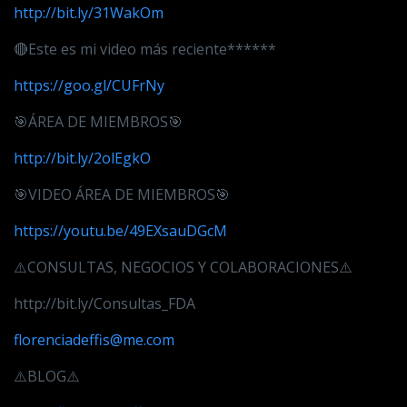
http://bit.ly/31WakOm
🔴Este es mi video más reciente******
https://goo.gl/CUFrNy
🎯ÁREA DE MIEMBROS🎯
http://bit.ly/2olEgkO
🎯VIDEO ÁREA DE MIEMBROS🎯
https://youtu.be/49EXsauDGcM
⚠️CONSULTAS, NEGOCIOS Y COLABORACIONES⚠️
http://bit.ly/Consultas_FDA
florenciadeffis@me.com
⚠️BLOG⚠️