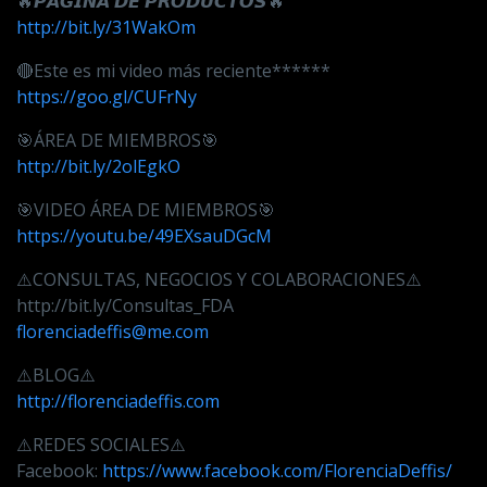
🔥𝙋𝘼́𝙂𝙄𝙉𝘼 𝘿𝙀 𝙋𝙍𝙊𝘿𝙐𝘾𝙏𝙊𝙎🔥
http://bit.ly/31WakOm
🔴Este es mi video más reciente******
https://goo.gl/CUFrNy
🎯ÁREA DE MIEMBROS🎯
http://bit.ly/2olEgkO
🎯VIDEO ÁREA DE MIEMBROS🎯
https://youtu.be/49EXsauDGcM
⚠️CONSULTAS, NEGOCIOS Y COLABORACIONES⚠️
http://bit.ly/Consultas_FDA
florenciadeffis@me.com
⚠️BLOG⚠️
http://florenciadeffis.com
⚠️REDES SOCIALES⚠️
Facebook:
https://www.facebook.com/FlorenciaDeffis/