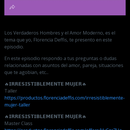
Los Verdaderos Hombres y el Amor Moderno, es el
tema que yo, Florencia Deffis, te presento en este
episodio.
En este episodio respondo a tus preguntas o dudas
relacionadas con asuntos del amor, pareja, situaciones
que te agobian, etc...
🔥𝗜𝗥𝗥𝗘𝗦𝗜𝗦𝗧𝗜𝗕𝗟𝗘𝗠𝗘𝗡𝗧𝗘 𝗠𝗨𝗝𝗘𝗥🔥
Taller
https://productos.florenciadeffis.com/irresistiblemente-
mujer-taller
🔥𝗜𝗥𝗥𝗘𝗦𝗜𝗦𝗧𝗜𝗕𝗟𝗘𝗠𝗘𝗡𝗧𝗘 𝗠𝗨𝗝𝗘𝗥🔥
Master Class