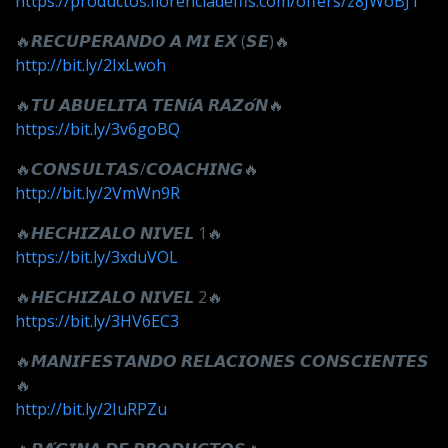
https://productos.florenciadeffis.com/offers/z8JWoBJT
🔥𝙍𝙀𝘾𝙐𝙋𝙀𝙍𝘼𝙉𝘿𝙊 𝘼 𝙈𝙄 𝙀𝙓 (𝙎𝙀)🔥
http://bit.ly/2IxLwoh
🔥𝙏𝙐 𝘼𝘽𝙐𝙀𝙇𝙄𝙏𝘼 𝙏𝙀𝙉𝙞́𝘼 𝙍𝘼𝙕𝙤́𝙉🔥
https://bit.ly/3v6goBQ
🔥𝘾𝙊𝙉𝙎𝙐𝙇𝙏𝘼𝙎/𝘾𝙊𝘼𝘾𝙃𝙄𝙉𝙂🔥
http://bit.ly/2VmWn9R
🔥𝙃𝙀𝘾𝙃𝙄𝙕𝘼𝙇𝙊 𝙉𝙄𝙑𝙀𝙇 1🔥
https://bit.ly/3xduVOL
🔥𝙃𝙀𝘾𝙃𝙄𝙕𝘼𝙇𝙊 𝙉𝙄𝙑𝙀𝙇 2🔥
https://bit.ly/3HV6EC3
🔥𝙈𝘼𝙉𝙄𝙁𝙀𝙎𝙏𝘼𝙉𝘿𝙊 𝙍𝙀𝙇𝘼𝘾𝙄𝙊𝙉𝙀𝙎 𝘾𝙊𝙉𝙎𝘾𝙄𝙀𝙉𝙏𝙀𝙎
🔥
http://bit.ly/2IuRPZu