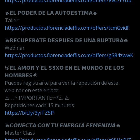
https://productos.florenciadeffis.com/offers/VvCzr7Ua
🔥𝗘𝗟 𝗣𝗢𝗗𝗘𝗥 𝗗𝗘 𝗟𝗔 𝗔𝗨𝗧𝗢𝗘𝗦𝗧𝗜𝗠𝗔🔥
Taller
https://productos.florenciadeffis.com/offers/tcmGvidF
🔥𝗥𝗘𝗖𝗨𝗣𝗘́𝗥𝗔𝗧𝗘 𝗗𝗘𝗦𝗣𝗨𝗘́𝗦 𝗗𝗘 𝗨𝗡𝗔 𝗥𝗨𝗣𝗧𝗨𝗥𝗔🔥
Webinar
https://productos.florenciadeffis.com/offers/gS84zwwK
🎯𝗘𝗟 𝗔𝗠𝗢𝗥 𝗬 𝗘𝗟 𝗦𝟯𝗫𝗢 𝗘𝗡 𝗘𝗟 𝗠𝗨𝗡𝗗𝗢 𝗗𝗘 𝗟𝗢𝗦
𝗛𝗢𝗠𝗕𝗥𝗘𝗦🎯
Puedes registrarte para ver la repetición de este
webinar en este enlace:
⚠️.｡.:* IMPORTANTE☆*.:｡.⚠️
Repeticiones cada 15 minutos
https://bit.ly/3yiTZ5P
🔥𝘾𝙊𝙉𝙀𝘾𝙏𝘼 𝘾𝙊𝙉 𝙏𝙐 𝙀𝙉𝙀𝙍𝙂𝙄𝘼 𝙁𝙀𝙈𝙀𝙉𝙄𝙉𝘼🔥
Master Class