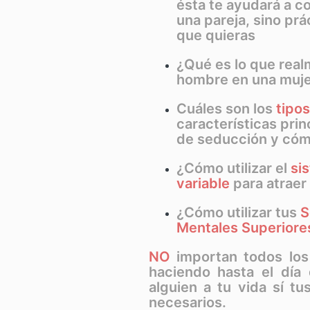
ésta te ayudará a c
una pareja, sino pr
que quieras
¿Qué es lo que rea
hombre en una muje
Cuáles son los
tipo
características pri
de seducción y cómo
¿Cómo utilizar el
si
variable
para atraer 
¿Cómo utilizar tus
S
Mentales Superiore
NO
importan todos los
haciendo hasta el día
alguien a tu vida sí t
necesarios.