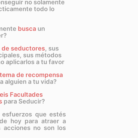
onseguir no solamente
ácticamente todo lo
lmente
busca
un
r?
s de seductores
, sus
ncipales, sus métodos
 aplicarlos a tu favor
stema de recompensa
a alguien a tu vida?
eis Facultades
s
para Seducir?
 esfuerzos que estés
 de hoy para atraer a
us acciones no son los