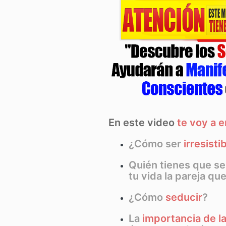
En este video
te voy a 
¿Cómo ser
irresisti
Quién tienes que se
tu vida la pareja qu
¿Cómo
seducir
?
La
importancia de l