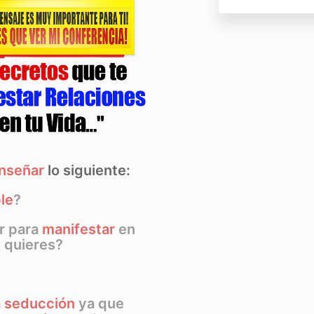
enseñar
lo siguiente:
ble
?
r para
manifestar
en
e quieres?
a seducción
ya que