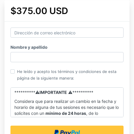
$375.00 USD
Nombre y apellido
He leído y acepto los términos y condiciones de esta
página de la siguiente manera:
**********
⚠️
IMPORTANTE
⚠️
*****
*****
Considera que para realizar un cambio en la fecha y
horario de alguna de tus sesiones es necesario que lo
solicites con un
mínimo de 24 horas
, de lo
contrario tu consulta se tendrá por dada.
Al igual que tu valoro mi tiempo y el de los demás